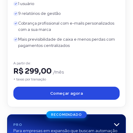
1 usuário
9 relatórios de gestão
Cobrança profissional com e-mails personalizados
com a sua marca
Mais previsibilidade de caixa e menos perdas com
pagamentos centralizados
A partir de:
R$ 299,00
/mês
+ taxas por transação
Começar agora
RECOMENDADO
PRO
Para empresas em expansão que buscam automação