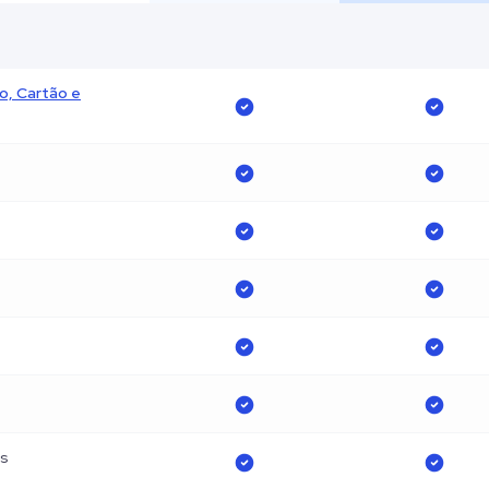
, Cartão e
os