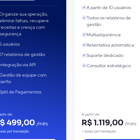
A partir de 10 usuários
Organize sua operação,
Todos os relatórios de
elimine falhas, recupere
gestão
receitas e cresça com
segurança
Multiadquirência
5 usuários
Retentativa automática
17 relatórios de gestão
Suporte dedicado
Integração via API
Consultor estratégico
Gestão de equipe com
perfis
Split de Pagamentos
artir de:
A partir de:
$ 499,00
R$ 1.119,00
/mês
/mês
axas por transação
+ taxas por transação