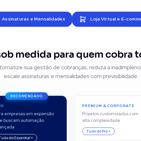
Assinaturas e Mensalidades
Loja Virtual e E-comm
sob medida para quem cobra 
tomatize sua gestão de cobranças, reduza a inadimplênci
escale assinaturas e mensalidades com previsibilidade
RECOMENDADO
RO
PREMIUM & CORPORATE
ra empresas em expansão
Projetos customizados com
e buscam automação
alta complexidade
ançada
Tudo do Pro +
Tudo do Essential +