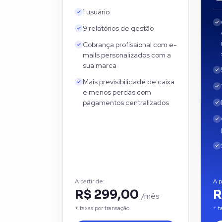
1 usuário
9 relatórios de gestão
Cobrança profissional com e-
mails personalizados com a
sua marca
Mais previsibilidade de caixa
e menos perdas com
pagamentos centralizados
A partir de:
A p
R$ 299,00
R
/mês
+ taxas por transação
+ t