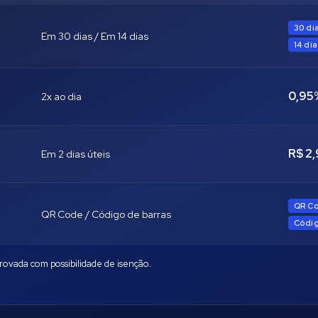
30 di
Em 30 dias / Em 14 dias
14 di
0,9
2x ao dia
R$ 2
Em 2 dias úteis
QR C
QR Code / Código de barras
Códig
rovada com possibilidade de isenção.