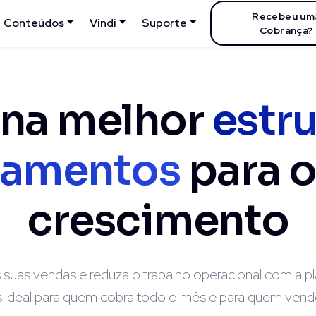
Recebeu um
Conteúdos
Vindi
Suporte
Cobrança?
a na melhor
estru
amentos
para o
crescimento
suas vendas e reduza o trabalho operacional com a p
ideal para quem cobra todo o mês e para quem vende