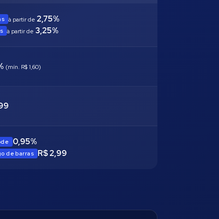
2,75%
as
à partir de
3,25%
as
à partir de
5%
(mín. R$ 1,60)
,99
0,95%
ode
R$ 2,99
o de barras