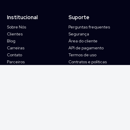
Institucional
Suporte
Sobre Nós
Perguntas frequentes
Clientes
Segurança
Blog
Área do cliente
Carreiras
API de pagamento
Contato
Termos de uso
Parceiros
Contratos e políticas
Assine a Newsletter
Ouvidoria
Educação Financeira
Recursos
Redes Sociais
Gestão de assinaturas
Instagram
PCI Compliance
LinkedIn
Integrações
Facebook
Gateway de pagamento
Youtube
Emissão de boletos
Twitter