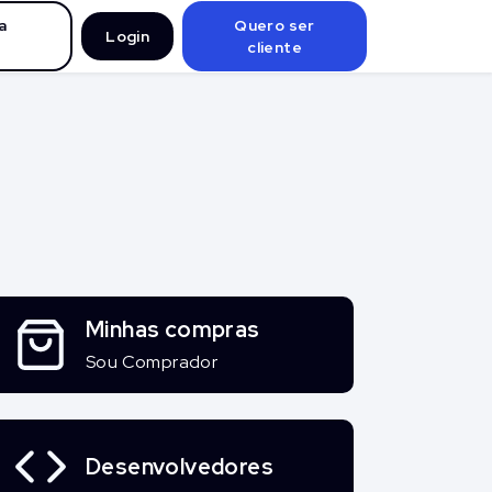
a
Quero ser
Login
cliente
Minhas compras
Sou Comprador
Desenvolvedores