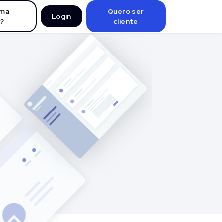
uma
Quero ser
Login
?
cliente